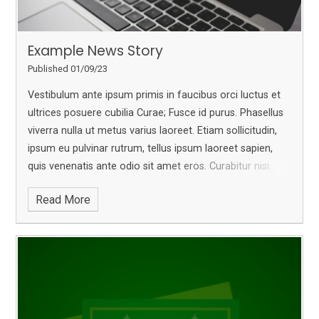
Example News Story
Published 01/09/23
Vestibulum ante ipsum primis in faucibus orci luctus et
ultrices posuere cubilia Curae; Fusce id purus. Phasellus
viverra nulla ut metus varius laoreet. Etiam sollicitudin,
ipsum eu pulvinar rutrum, tellus ipsum laoreet sapien,
quis venenatis ante odio sit amet eros. Curabitur nisi.
Sed mollis, eros et ultrices tempus, mauris ipsum
Read More
aliquam libero, non adipiscing dolor urna a orci. Nullam
accumsan lorem in dui. In dui magna, posuere eget,
vestibulum et, tempor auctor, justo. Sed magna purus,
fermentum eu, tincidunt eu, varius ut, felis.