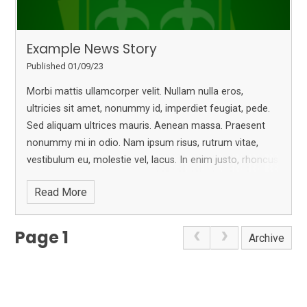
Example News Story
Published 01/09/23
Morbi mattis ullamcorper velit. Nullam nulla eros,
ultricies sit amet, nonummy id, imperdiet feugiat, pede.
Sed aliquam ultrices mauris.
Aenean massa. Praesent
nonummy mi in odio. Nam ipsum risus, rutrum vitae,
vestibulum eu, molestie vel, lacus.
In enim justo, rhoncus
ut, imperdiet a, venenatis vitae, justo. Donec venenatis
Read More
vulputate lorem. Aenean vulputate eleifend tellus.
Page 1
Archive